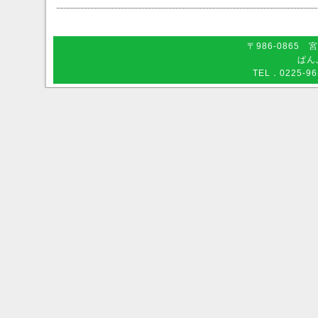
〒986-0865
ぱん
TEL．0225-96