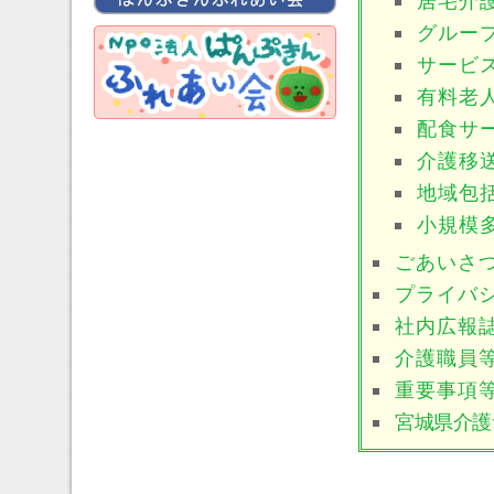
居宅介
グルー
サービ
有料老
配食サ
介護移
地域包
小規模
ごあいさ
プライバ
社内広報
介護職員
重要事項
宮城県介護