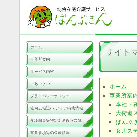
ホーム
サイト
事業所案内
サービス内容
ごあいさつ
ホーム
事業所案
プライバシーポリシー
本社・
社内広報誌/メディア掲載情報
大街道
介護職員等特定処遇改善加算
ぱんぷ
女川ス
重要事項等の公表情報