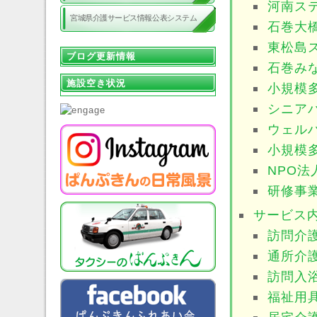
河南ス
宮城県介護サービス情報公表システム
石巻大
東松島
ブログ更新情報
石巻み
施設空き状況
小規模
シニア
ウェル
小規模
NPO
研修事
サービス
訪問介
通所介
訪問入
福祉用