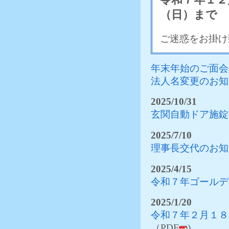
2025/10/20
空床情
（日）まで
2025/9/29
空床情
2025/9/10
空床情
ご迷惑をお掛け
2025/8/22
空床情
2025/8/8
空床情
年末年始のご面会
2025/7/24
空床情
法人名変更のお知
事業所
採用情
2025/10/31
玄関自動ドア施錠
2025/7/10
理事長交代のお知
2025/4/15
令和７年ゴールデ
2025/1/20
令和７年２月１８
（PDF
)