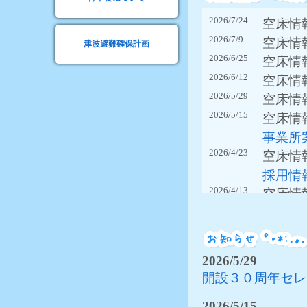
2026/7/24
空床情
2026/7/9
空床情
津波避難確保計画
2026/6/25
空床情
2026/6/12
空床情
2026/5/29
空床情
2026/5/15
空床情
事業所
2026/4/23
空床情
採用情
2026/4/13
空床情
2026/3/25
空床情
介護老
ました
2026/5/29
2026/3/16
空床情
開設３０周年セレ
2026/2/27
空床情
2026/2/13
空床情
2026/5/15