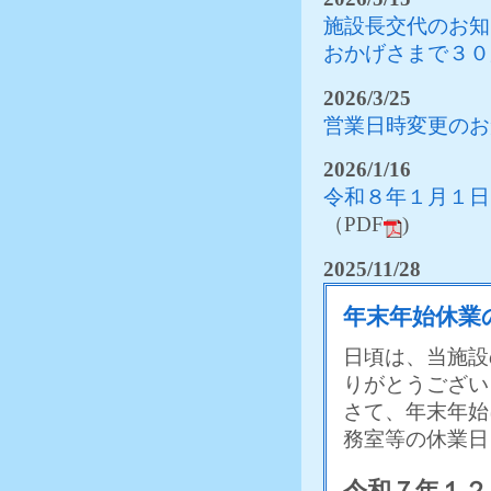
2026/1/29
空床情
施設長交代のお知
2026/1/29
おかげさまで３０
空床情
2026/1/16
空床情
2026/3/25
採用情
営業日時変更のお
2025/12/26
空床情
2026/1/16
2025/12/12
空床情
令和８年１月１日
2025/11/28
空床情
（PDF
)
介護老
採用情
2025/11/28
2025/11/13
空床情
年末年始休業
介護老
テーシ
日頃は、当施設
採用情
りがとうござい
2025/10/31
空床情
さて、年末年始
務室等の休業日
介護老
テーシ
令和７年１２