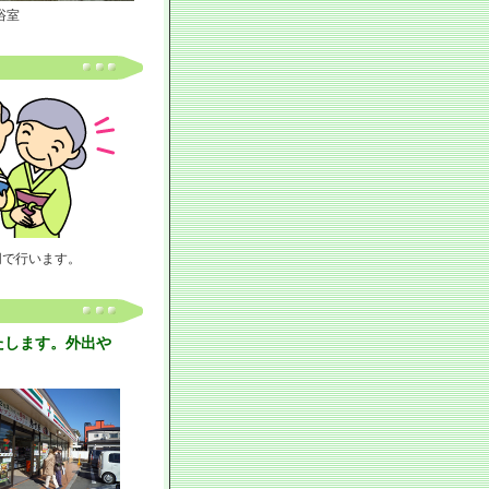
浴室
同で行います。
たします。外出や