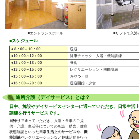
■エントランスホール
■リフトで入浴
■スケジュール
● 8：00～10：00
送迎
●10：00～12：00
健康チェック・入浴・機能訓練
●12：00～13：00
昼食
●13：00～15：00
レクリエーション・機能訓練
●15：00～16：00
おやつ・歌
●16：00～20：00
送迎開始・夕食
通所介護（デイサービス）とは？
日中、施設やデイサービスセンターに通っていただき、日常生活
訓練を行うサービスです。
日帰り
で通っていただき、入浴・食事のご提
供・介護、生活等についての相談・助言、健康
状態確認といった
日常生活上のサービスや、機
能訓練
やレクリエーションなど趣味活動を行う