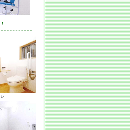
！！
イレ