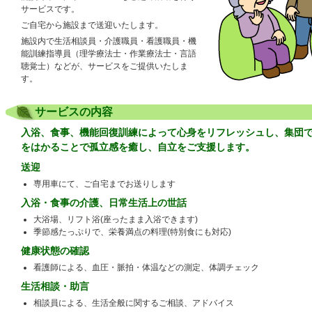
サービスです。
ご自宅から施設まで送迎いたします。
施設内で生活相談員・介護職員・看護職員・機
能訓練指導員（理学療法士・作業療法士・言語
聴覚士）などが、サービスをご提供いたしま
す。
サービスの内容
入浴、食事、機能回復訓練によって心身をリフレッシュし、集団
をはかることで孤立感を癒し、自立をご支援します。
送迎
専用車にて、ご自宅までお送りします
入浴・食事の介護、日常生活上の世話
大浴場、リフト浴(座ったまま入浴できます)
季節感たっぷりで、栄養満点の料理(特別食にも対応)
健康状態の確認
看護師による、血圧・脈拍・体温などの測定、体調チェック
生活相談・助言
相談員による、生活全般に関するご相談、アドバイス