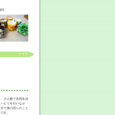
的)
中、少人数で共同生活
リハビリを行いなが
自分で身の回りのこと
境です。