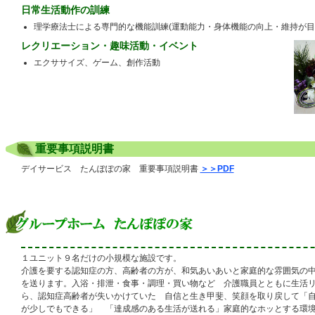
日常生活動作の訓練
理学療法士による専門的な機能訓練(運動能力・身体機能の向上・維持が目
レクリエーション・趣味活動・イベント
エクササイズ、ゲーム、創作活動
重要事項説明書
デイサービス たんぽぽの家 重要事項説明書
＞＞PDF
１ユニット９名だけの小規模な施設です。
介護を要する認知症の方、高齢者の方が、和気あいあいと家庭的な雰囲気の
を送ります。入浴・排泄・食事・調理・買い物など 介護職員とともに生活
ら、認知症高齢者が失いかけていた 自信と生き甲斐、笑顔を取り戻して「
が少しでもできる」 「達成感のある生活が送れる」家庭的なホッとする環