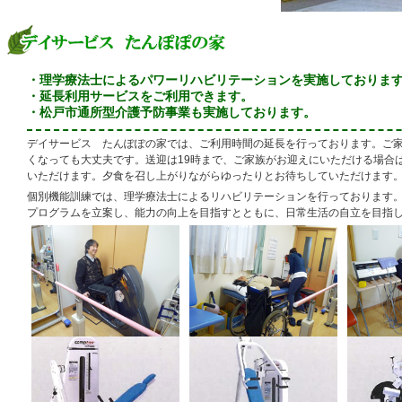
・理学療法士によるパワーリハビリテーションを実施しておりま
・延長利用サービスをご利用できます。
・松戸市通所型介護予防事業も実施しております。
デイサービス たんぽぽの家では、ご利用時間の延長を行っております。ご
くなっても大丈夫です。送迎は19時まで、ご家族がお迎えにいただける場合は
いただけます。夕食を召し上がりながらゆったりとお待ちしていただけます
個別機能訓練では、理学療法士によるリハビリテーションを行っております
プログラムを立案し、能力の向上を目指すとともに、日常生活の自立を目指