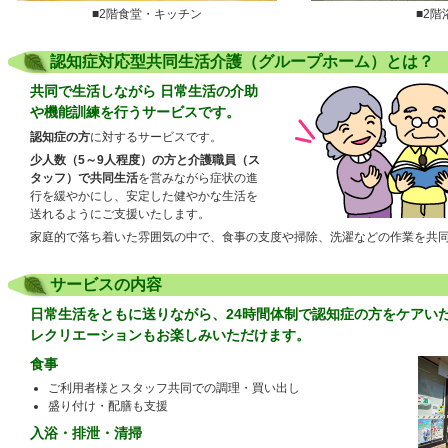
■2階食堂・キッチン
■2階
認知症対応型共同生活介護（グループホーム）とは？
共同で生活しながら 日常生活の介助
や機能訓練を行うサービスです。
認知症の方
に対するサービスです。
少人数（5～9人程度）の方と介護職員（ス
タッフ）で共同生活
を営みながら症状の進
行を緩やかにし、安定した健やかな生活を
送れるようにご支援いたします。
家庭的で落ち着いた雰囲気の中で、食事の支度や掃除、洗濯などの作業を共
サービスの内容
日常生活をともに送りながら、24時間体制で認知症の方をケアい
レクリエーションもお楽しみいただけます。
食事
ご利用者様とスタッフ共同での調理・買い出し
盛り付け・配膳も支援
入浴・排泄・清掃